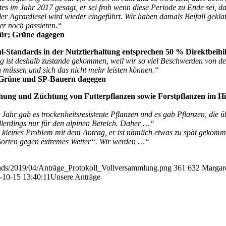
s im Jahr 2017 gesagt, er sei froh wenn diese Periode zu Ende sei, dan
er Agrardiesel wird wieder eingeführt. Wir haben damals Beifall geklat
er noch passieren.“
ür; Grüne dagegen
l-Standards in der Nutztierhaltung entsprechen 50 % Direktbeihil
g ist deshalb zustande gekommen, weil wir so viel Beschwerden von d
müssen und sich das nicht mehr leisten können.“
Grüne und SP-Bauern dagegen
hung und Züchtung von Futterpflanzen sowie Forstpflanzen im H
 Jahr gab es trockenheitsresistente Pflanzen und es gab Pflanzen, die 
llerdings nur für den alpinen Bereich. Daher …“
 kleines Problem mit dem Antrag, er ist nämlich etwas zu spät gekomme
Sorten gegen extremes Wetter“. Wir werden …“
oads/2019/04/Anträge_Protokoll_Vollversammlung.png
361
632
Margar
-10-15 13:40:11
Unsere Anträge