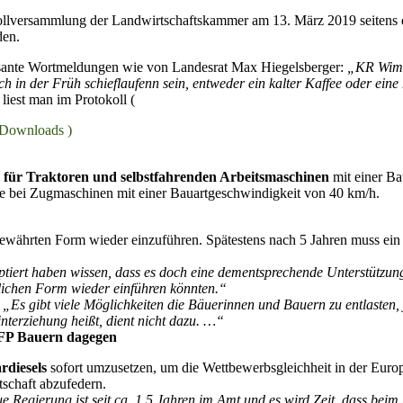
llversammlung der Landwirtschaftskammer am 13. März 2019 seitens d
den.
üsante Wortmeldungen wie von Landesrat Max Hiegelsberger:
„KR Wimme
 in der Früh schieflaufenn sein, entweder ein kalter Kaffee oder eine 
liest man im Protokoll (
 Downloads )
für Traktoren und selbstfahrenden Arbeitsmaschinen
mit einer Ba
e bei Zugmaschinen mit einer Bauartgeschwindigkeit von 40 km/h.
bewährten Form wieder einzuführen. Spätestens nach 5 Jahren muss ein
optiert haben wissen, dass es doch eine dementsprechende Unterstützun
lichen Form wieder einführen könnten.“
Es gibt viele Möglichkeiten die Bäuerinnen und Bauern zu entlasten, 
terziehung heißt, dient nicht dazu. …“
FP Bauern dagegen
rdiesels
sofort umzusetzen, um die Wettbewerbsgleichheit in der Euro
schaft abzufedern.
 Regierung ist seit ca. 1,5 Jahren im Amt und es wird Zeit, dass beim 