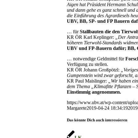
Aigen hat Präsident Hermann Schulte
und dann gehe es ganz schnell und d
die Einführung des Agrardiesels heu
UBV, BB, SP- und FP Bauern daf
… für
Stallbauten die den Tierwoh
KR ÖR Karl Keplinger:
„Der Antra
höheren Tierwohl-Standards widmen 
UBV und FP-Bauern dafür; BB, 
… notwendige Geldmittel für
Forsc
Verfügung zu stellen.
KR ÖR Johann Großpötzl:
„Voriges
Gumpenstein wird zwar geforscht, a
KR Paul Maislinger:
„Wir haben ein
dem Thema „Klimafitte Pflanzen – 
Einstimmig angenommen.
https://www.ubv.at/wp-content/upl
Margarete
2019-04-24 18:34:19
2019
Das könnte Dich auch interessieren
LK