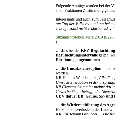
Folgende Anträge wurden bei der Vo
allen Fraktionen Zustimmung gefun
Interessante und auch zum Teil am
am Tag der Vollversammlung bei euch
erzeugt, sonst nicht erklärbar ist …“
Sitzungsprotokoll März 2019 (8226
).
… dass bei der
KFZ-Begutachtung 
Begutachtungsintervalle
gelten, wi
Einstimmig angenommen
… die
Umsatzsteueroption
in der 
werden.
KR Hannes Winklehner:
„Alle die 
Umsatzsteueroption in der ursprüng
KR Clemens Stammler meinte dazu: „
Gewerbe Steuerbetrug oder Steuerhin
UBV dafür; BB, Grüne, SP- und 
… die
Wiedereinführung des Agra
Einkommensverluste in der Landwirt
KR ÖR Johann Großpötzl:
„Die neue