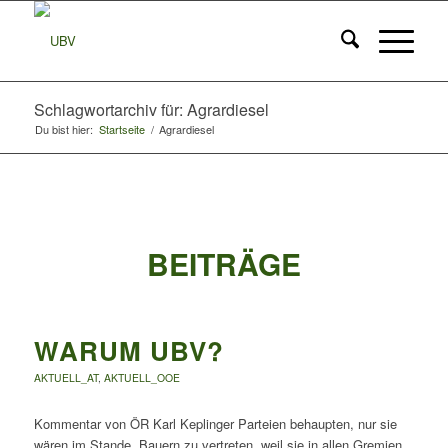
Schlagwortarchiv für: Agrardiesel
Du bist hier:
Startseite
/
Agrardiesel
BEITRÄGE
WARUM UBV?
AKTUELL_AT
,
AKTUELL_OOE
Kommentar von ÖR Karl Keplinger Parteien behaupten, nur sie
wären im Stande, Bauern zu vertreten, weil sie in allen Gremien