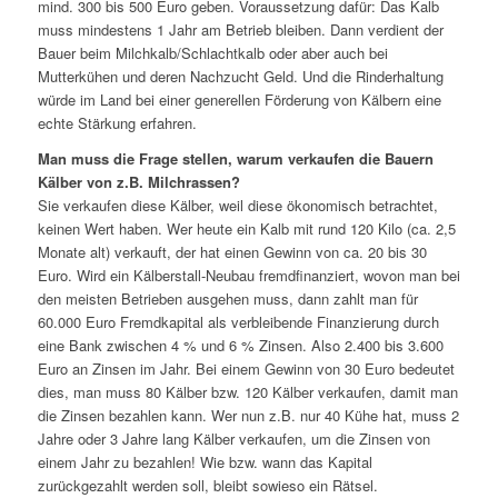
mind. 300 bis 500 Euro geben. Voraussetzung dafür: Das Kalb
muss mindestens 1 Jahr am Betrieb bleiben. Dann verdient der
Bauer beim Milchkalb/Schlachtkalb oder aber auch bei
Mutterkühen und deren Nachzucht Geld. Und die Rinderhaltung
würde im Land bei einer generellen Förderung von Kälbern eine
echte Stärkung erfahren.
Man muss die Frage stellen, warum verkaufen die Bauern
Kälber von z.B. Milchrassen?
Sie verkaufen diese Kälber, weil diese ökonomisch betrachtet,
keinen Wert haben. Wer heute ein Kalb mit rund 120 Kilo (ca. 2,5
Monate alt) verkauft, der hat einen Gewinn von ca. 20 bis 30
Euro. Wird ein Kälberstall-Neubau fremdfinanziert, wovon man bei
den meisten Betrieben ausgehen muss, dann zahlt man für
60.000 Euro Fremdkapital als verbleibende Finanzierung durch
eine Bank zwischen 4 % und 6 % Zinsen. Also 2.400 bis 3.600
Euro an Zinsen im Jahr. Bei einem Gewinn von 30 Euro bedeutet
dies, man muss 80 Kälber bzw. 120 Kälber verkaufen, damit man
die Zinsen bezahlen kann. Wer nun z.B. nur 40 Kühe hat, muss 2
Jahre oder 3 Jahre lang Kälber verkaufen, um die Zinsen von
einem Jahr zu bezahlen! Wie bzw. wann das Kapital
zurückgezahlt werden soll, bleibt sowieso ein Rätsel.