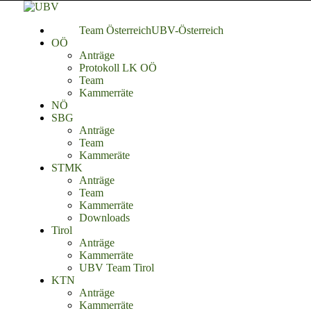
Team Österreich
UBV-Österreich
OÖ
Anträge
Protokoll LK OÖ
Team
Kammerräte
NÖ
SBG
Anträge
Team
Kammeräte
STMK
Anträge
Team
Kammerräte
Downloads
Tirol
Anträge
Kammerräte
UBV Team Tirol
KTN
Anträge
Kammerräte