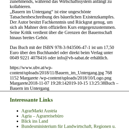
zunehmends, während das Wirtschaftssystem anfängt zu
kollabieren.
„Bauern im Untergang“ ist eine ungeschönte
Tatsachenbeschreibung des bäuerlichen Existenzkampfes.
Der Autor besitzt Fachkenntnis und Rückgrat genug, um
sich als Mahner dem offiziellen Kurs entgegenzustemmen.
Seine Kritik verdient über die Grenzen der Bauernschaft
hinaus breites Gehör.
Das Buch mit der ISBN 978-3-943506-47-1 ist um 17,50
Euro über den Buchhandel oder direkt beim Verlag unter
0049 9221 4078416 oder info@vb-sabat.de erhältlich.
https://www.ubv.at/wp-
content/uploads/2018/11/Bauern_im_Untergang.jpg
768
1152
Margarete
/wp-content/uploads/2018/10/Logo.png
Margarete
2018-11-07 19:28:14
2019-10-15 13:25:38
Buch –
Bauern im Untergang
Interessante Links
AgrarMarkt Austria
Agria – Agrarreisebüro
Blick ins Land
Bundesministerium für Landwirtschaft, Regionen u.