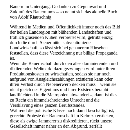
Bauern im Untergang. Gedanken zu Gegenwart und
Zukunft des Bauerntums – so nennt sich das aktuelle Buch
von Adolf Riautschnig.
Während in Medien und Öffentlichkeit immer noch das Bild
der heilen Landregion mit blühenden Landschaften und
fröhlich grasenden Kühen verbreitet wird, getrübt einzig
durch die durch Steuermittel subventionierte
Landwirtschaft, so lässt sich bei genauerem Hinsehen
feststellen, dass diese Verzeichnung nur billige Propaganda
ist.
Wenn die Bauernschaft durch den alles dominierenden und
diktierenden Weltmarkt dazu gezwungen wird unter ihren
Produktionskosten zu wirtschaften, sodass sie nur noch
aufgrund von Ausgleichszahlungen existieren kann oder
ihren Verlust durch Nebenerwerb decken muss – wenn sie
nicht gleich des Eigentums und ihrer Existenz beraubt
landflüchtend in die Metropolen abwandert –, dann ist dies
zu Recht ein himmelschreiendes Unrecht und die
Versklavung eines ganzen Berufsstandes.
Während die politische Klasse noch damit beschäftigt ist,
gerechte Proteste der Bauernschaft im Keim zu ersticken,
diese als ewige Jammerer zu diskreditieren, rückt unsere
Gesellschaft immer näher an den Abgrund, zerfällt