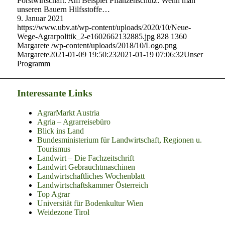
Forstwirtschaft. Am Beispiel Pflanzenschutz: Wenn man
unseren Bauern Hilfsstoffe…
9. Januar 2021
https://www.ubv.at/wp-content/uploads/2020/10/Neue-
Wege-Agrarpolitik_2-e1602662132885.jpg
828
1360
Margarete
/wp-content/uploads/2018/10/Logo.png
Margarete
2021-01-09 19:50:23
2021-01-19 07:06:32
Unser
Programm
Interessante Links
AgrarMarkt Austria
Agria – Agrarreisebüro
Blick ins Land
Bundesministerium für Landwirtschaft, Regionen u.
Tourismus
Landwirt – Die Fachzeitschrift
Landwirt Gebrauchtmaschinen
Landwirtschaftliches Wochenblatt
Landwirtschaftskammer Österreich
Top Agrar
Universität für Bodenkultur Wien
Weidezone Tirol