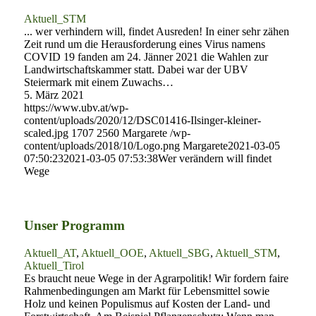
Aktuell_STM
... wer verhindern will, findet Ausreden! In einer sehr zähen
Zeit rund um die Herausforderung eines Virus namens
COVID 19 fanden am 24. Jänner 2021 die Wahlen zur
Landwirtschaftskammer statt. Dabei war der UBV
Steiermark mit einem Zuwachs…
5. März 2021
https://www.ubv.at/wp-
content/uploads/2020/12/DSC01416-Ilsinger-kleiner-
scaled.jpg
1707
2560
Margarete
/wp-
content/uploads/2018/10/Logo.png
Margarete
2021-03-05
07:50:23
2021-03-05 07:53:38
Wer verändern will findet
Wege
Unser Programm
Aktuell_AT
,
Aktuell_OOE
,
Aktuell_SBG
,
Aktuell_STM
,
Aktuell_Tirol
Es braucht neue Wege in der Agrarpolitik! Wir fordern faire
Rahmenbedingungen am Markt für Lebensmittel sowie
Holz und keinen Populismus auf Kosten der Land- und