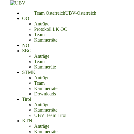
Team Österreich
UBV-Österreich
OÖ
Anträge
Protokoll LK OÖ
Team
Kammerräte
NÖ
SBG
Anträge
Team
Kammeräte
STMK
Anträge
Team
Kammerräte
Downloads
Tirol
Anträge
Kammerräte
UBV Team Tirol
KTN
Anträge
Kammerräte