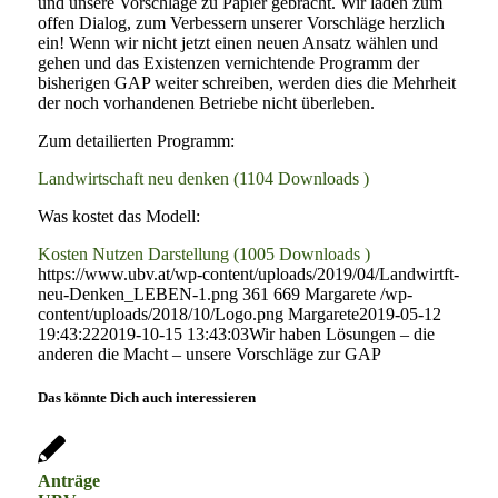
und unsere Vorschläge zu Papier gebracht. Wir laden zum
offen Dialog, zum Verbessern unserer Vorschläge herzlich
ein! Wenn wir nicht jetzt einen neuen Ansatz wählen und
gehen und das Existenzen vernichtende Programm der
bisherigen GAP weiter schreiben, werden dies die Mehrheit
der noch vorhandenen Betriebe nicht überleben.
Zum detailierten Programm:
Landwirtschaft neu denken (1104 Downloads )
Was kostet das Modell:
Kosten Nutzen Darstellung (1005 Downloads )
https://www.ubv.at/wp-content/uploads/2019/04/Landwirtft-
neu-Denken_LEBEN-1.png
361
669
Margarete
/wp-
content/uploads/2018/10/Logo.png
Margarete
2019-05-12
19:43:22
2019-10-15 13:43:03
Wir haben Lösungen – die
anderen die Macht – unsere Vorschläge zur GAP
Das könnte Dich auch interessieren
Anträge