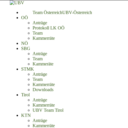
Team Österreich
UBV-Österreich
OÖ
Anträge
Protokoll LK OÖ
Team
Kammerräte
NÖ
SBG
Anträge
Team
Kammeräte
STMK
Anträge
Team
Kammerräte
Downloads
Tirol
Anträge
Kammerräte
UBV Team Tirol
KTN
Anträge
Kammerräte