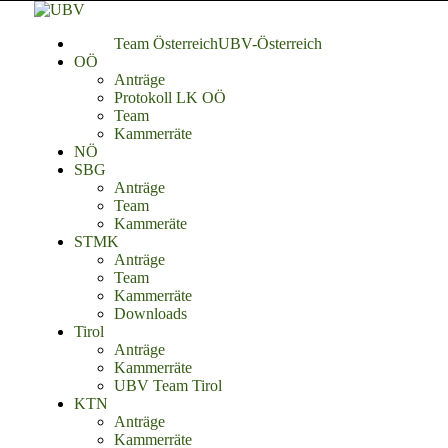
Team Österreich
UBV-Österreich
OÖ
Anträge
Protokoll LK OÖ
Team
Kammerräte
NÖ
SBG
Anträge
Team
Kammeräte
STMK
Anträge
Team
Kammerräte
Downloads
Tirol
Anträge
Kammerräte
UBV Team Tirol
KTN
Anträge
Kammerräte