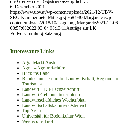
die Grenzen der Registrierkassenpflicht…
6. Dezember 2021
https://www.ubv.at/wp-content/uploads/2021/12/UBV-
SBG-Kammerraete-Mittel.jpg
768
939
Margarete
/wp-
content/uploads/2018/10/Logo.png
Margarete
2021-12-06
08:57:08
2022-03-04 08:13:11
Anträge zur LK
Vollversammlung Salzburg
Interessante Links
AgrarMarkt Austria
Agria – Agrarreisebüro
Blick ins Land
Bundesministerium für Landwirtschaft, Regionen u.
Tourismus
Landwirt – Die Fachzeitschrift
Landwirt Gebrauchtmaschinen
Landwirtschaftliches Wochenblatt
Landwirtschaftskammer Österreich
Top Agrar
Universität für Bodenkultur Wien
Weidezone Tirol