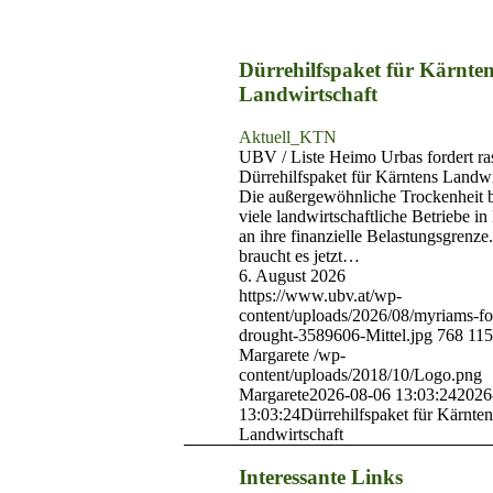
Dürrehilfspaket für Kärnte
Landwirtschaft
Aktuell_KTN
UBV / Liste Heimo Urbas fordert ra
Dürrehilfspaket für Kärntens Landwi
Die außergewöhnliche Trockenheit b
viele landwirtschaftliche Betriebe i
an ihre finanzielle Belastungsgrenze
braucht es jetzt…
6. August 2026
https://www.ubv.at/wp-
content/uploads/2026/08/myriams-fo
drought-3589606-Mittel.jpg
768
11
Margarete
/wp-
content/uploads/2018/10/Logo.png
Margarete
2026-08-06 13:03:24
2026
13:03:24
Dürrehilfspaket für Kärnten
Landwirtschaft
Interessante Links