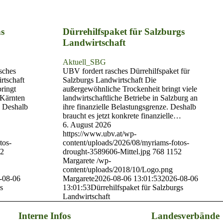
ns
Dürrehilfspaket für Salzburgs
Landwirtschaft
Aktuell_SBG
sches
UBV fordert rasches Dürrehilfspaket für
rtschaft
Salzburgs Landwirtschaft Die
ringt
außergewöhnliche Trockenheit bringt viele
n Kärnten
landwirtschaftliche Betriebe in Salzburg an
. Deshalb
ihre finanzielle Belastungsgrenze. Deshalb
braucht es jetzt konkrete finanzielle…
6. August 2026
https://www.ubv.at/wp-
tos-
content/uploads/2026/08/myriams-fotos-
52
drought-3589606-Mittel.jpg
768
1152
Margarete
/wp-
content/uploads/2018/10/Logo.png
-08-06
Margarete
2026-08-06 13:01:53
2026-08-06
s
13:01:53
Dürrehilfspaket für Salzburgs
Landwirtschaft
Interne Infos
Landesverbände