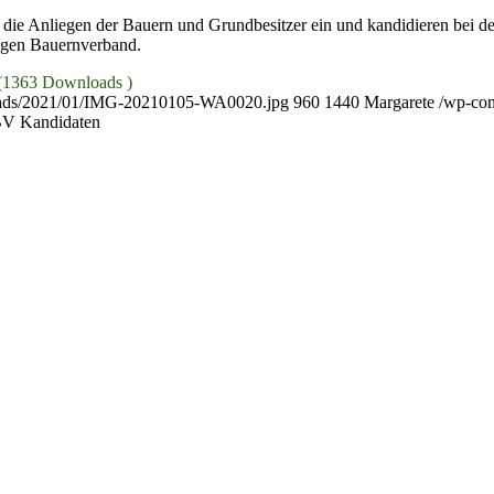
r die Anliegen der Bauern und Grundbesitzer ein und kandidieren bei
igen Bauernverband.
1363 Downloads )
loads/2021/01/IMG-20210105-WA0020.jpg
960
1440
Margarete
/wp-con
V Kandidaten