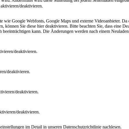
t wird. Andernfalls wird diese Mitteilung bei jedem Seitenladen eingeb
ktivieren/deaktivieren.
ste wie Google Webfonts, Google Maps und externe Videoanbieter. Da 
 können Sie diese hier deaktivieren. Bitte beachten Sie, dass eine Dea
ch beeinträchtigen kann. Die Änderungen werden nach einem Neuladen 
vieren/deaktivieren.
ren/deaktivieren.
ivieren/deaktivieren.
tivieren/deaktivieren.
nstellungen im Detail in unseren Datenschutzrichtlinie nachlesen.