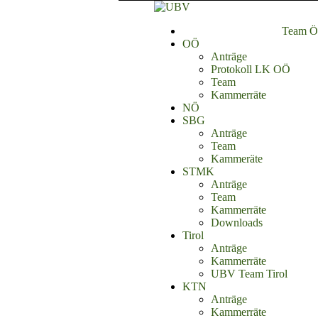
Team Ös
OÖ
Anträge
Protokoll LK OÖ
Team
Kammerräte
NÖ
SBG
Anträge
Team
Kammeräte
STMK
Anträge
Team
Kammerräte
Downloads
Tirol
Anträge
Kammerräte
UBV Team Tirol
KTN
Anträge
Kammerräte