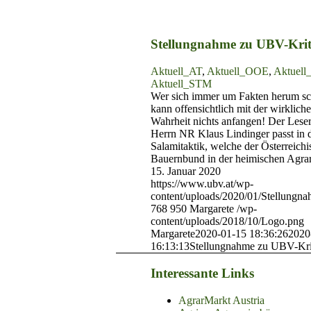
Stellungnahme zu UBV-Krit
Aktuell_AT
,
Aktuell_OOE
,
Aktuel
Aktuell_STM
Wer sich immer um Fakten herum sc
kann offensichtlich mit der wirklich
Wahrheit nichts anfangen! Der Leser
Herrn NR Klaus Lindinger passt in 
Salamitaktik, welche der Österreichi
Bauernbund in der heimischen Agra
15. Januar 2020
https://www.ubv.at/wp-
content/uploads/2020/01/Stellungna
768
950
Margarete
/wp-
content/uploads/2018/10/Logo.png
Margarete
2020-01-15 18:36:26
2020
16:13:13
Stellungnahme zu UBV-Kri
Interessante Links
AgrarMarkt Austria