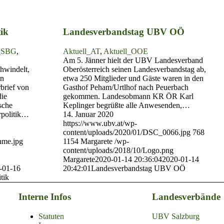
ik
Landesverbandstag UBV OÖ
l_SBG
,
Aktuell_AT
,
Aktuell_OOE
Am 5. Jänner hielt der UBV Landesverband
hwindelt,
Oberösterreich seinen Landesverbandstag ab,
en
etwa 250 Mitglieder und Gäste waren in den
brief von
Gasthof Peham/Urtlhof nach Peuerbach
die
gekommen. Landesobmann KR ÖR Karl
sche
Keplinger begrüßte alle Anwesenden,…
rpolitik…
14. Januar 2020
https://www.ubv.at/wp-
content/uploads/2020/01/DSC_0066.jpg
768
hme.jpg
1154
Margarete
/wp-
content/uploads/2018/10/Logo.png
Margarete
2020-01-14 20:36:04
2020-01-14
-01-16
20:42:01
Landesverbandstag UBV OÖ
tik
Interne Infos
Landesverbände
Statuten
UBV Salzburg