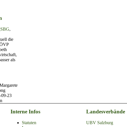
n
l_SBG
,
uell die
r ÖVP
beth
irtschaft,
asser als
Margarete
png
-09-23
en
Interne Infos
Landesverbände
Statuten
UBV Salzburg