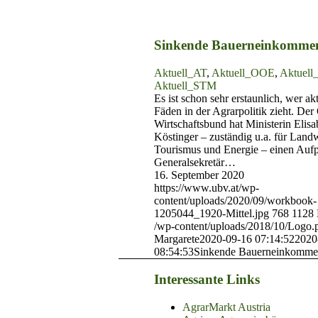
Sinkende Bauerneinkomme
Aktuell_AT
,
Aktuell_OOE
,
Aktuel
Aktuell_STM
Es ist schon sehr erstaunlich, wer akt
Fäden in der Agrarpolitik zieht. De
Wirtschaftsbund hat Ministerin Elisa
Köstinger – zuständig u.a. für Landw
Tourismus und Energie – einen Aufp
Generalsekretär…
16. September 2020
https://www.ubv.at/wp-
content/uploads/2020/09/workbook-
1205044_1920-Mittel.jpg
768
1128
/wp-content/uploads/2018/10/Logo.
Margarete
2020-09-16 07:14:52
2020
08:54:53
Sinkende Bauerneinkomm
Interessante Links
AgrarMarkt Austria