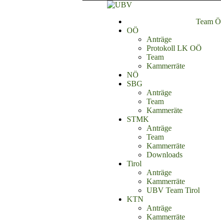
Team Ös
OÖ
Anträge
Protokoll LK OÖ
Team
Kammerräte
NÖ
SBG
Anträge
Team
Kammeräte
STMK
Anträge
Team
Kammerräte
Downloads
Tirol
Anträge
Kammerräte
UBV Team Tirol
KTN
Anträge
Kammerräte