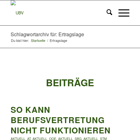
Schlagwortarchiv für: Ertragslage
Du bist hier:
Startseite
/
Ertragslage
BEITRÄGE
SO KANN
BERUFSVERTRETUNG
NICHT FUNKTIONIEREN
AKTUELL_AT
,
AKTUELL_OOE
,
AKTUELL_SBG
,
AKTUELL_STM