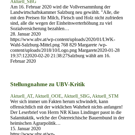
Aktuell_SBG
Am 16. Februar 2020 wird die Vollversammlung der
Landwirtschaftskammer Salzburg neu gewählt. "Alle, die
mit den Preisen für Milch, Fleisch und Holz nicht zufrieden
sind, alle die wegen der Einheitswerterhöhung zu viel
Sozialversicherung bezahlen…
28. Januar 2020
https://www.ubv.at/wp-content/uploads/2020/01/LWK-
Wahl-Salzburg-Mittel.png
768
829
Margarete
/wp-
content/uploads/2018/10/Logo.png
Margarete
2020-01-28
19:37:12
2020-02-20 21:38:27
Salzburg wählt am 16.
Februar 2020
Stellungnahme zu UBV-Kritik
Aktuell_AT
,
Aktuell_OOE
,
Aktuell_SBG
,
Aktuell_STM
Wer sich immer um Fakten herum schwindelt, kann
offensichtlich mit der wirklichen Wahrheit nichts anfangen!
Der Leserbrief von Herrn NR Klaus Lindinger passt in die
Salamitaktik, welche der Österreichische Bauernbund in der
heimischen Agrarpolitik…
15. Januar 2020
https://www.ubv.at/wp-