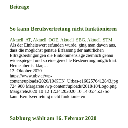
Beiträge
So kann Berufsvertretung nicht funktionieren
Aktuell_AT
,
Aktuell_OOE
,
Aktuell_SBG
,
Aktuell_STM
Als der Einheitswert erfunden wurde, ging man davon aus,
dass die möglichst genaue Erfassung der natürlichen
Ertragsbedingungen die Einkommenslage ziemlich genau
widerspiegelt und so eine gerechte Besteuerung möglich ist.
Heute aber ist klar,…
12. Oktober 2020
https://www.ubv.at/wp-
content/uploads/2020/10/KTN_Urbas-e1602576412843.jpg
724
900
Margarete
/wp-content/uploads/2018/10/Logo.png
Margarete
2020-10-12 12:34:20
2020-10-14 05:45:37
So
kann Berufsvertretung nicht funktionieren
Salzburg wählt am 16. Februar 2020