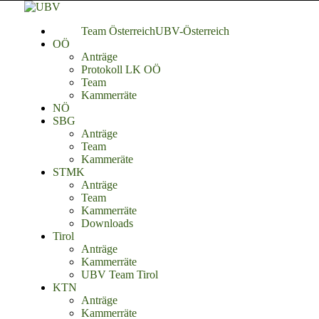
Team Österreich
UBV-Österreich
OÖ
Anträge
Protokoll LK OÖ
Team
Kammerräte
NÖ
SBG
Anträge
Team
Kammeräte
STMK
Anträge
Team
Kammerräte
Downloads
Tirol
Anträge
Kammerräte
UBV Team Tirol
KTN
Anträge
Kammerräte