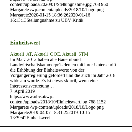
content/uploads/2020/01/Stellungnahme.jpg
768
950
Margarete
/wp-content/uploads/2018/10/Logo.png
Margarete
2020-01-15 18:36:26
2020-01-16
16:13:13
Stellungnahme zu UBV-Kritik
Einheitswert
Aktuell_AT
,
Aktuell_OOE
,
Aktuell_STM
Im März 2012 haben alle Bauernbund-
Landwirtschaftskammerpräsidenten mit ihrer Unterschrift
die Erhöhung der Einheitswerte von der
Vorgängerregierung gefordert und die auch im Jahr 2018
wirksam wurde. Es ist etwas skurril, wenn eine
Interessensvertretung…
7. April 2019
https://www.ubv.at/wp-
content/uploads/2018/10/Einheitswert.jpg
768
1152
Margarete
/wp-content/uploads/2018/10/Logo.png
Margarete
2019-04-07 18:31:25
2019-10-15
13:39:42
Einheitswert