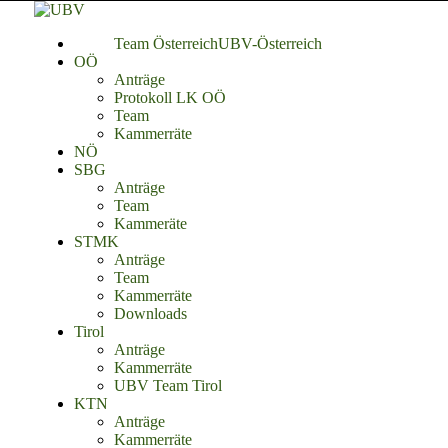
Team Österreich
UBV-Österreich
OÖ
Anträge
Protokoll LK OÖ
Team
Kammerräte
NÖ
SBG
Anträge
Team
Kammeräte
STMK
Anträge
Team
Kammerräte
Downloads
Tirol
Anträge
Kammerräte
UBV Team Tirol
KTN
Anträge
Kammerräte