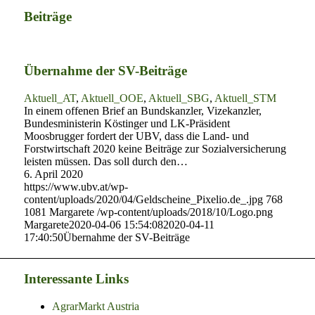
Beiträge
Übernahme der SV-Beiträge
Aktuell_AT
,
Aktuell_OOE
,
Aktuell_SBG
,
Aktuell_STM
In einem offenen Brief an Bundskanzler, Vizekanzler,
Bundesministerin Köstinger und LK-Präsident
Moosbrugger fordert der UBV, dass die Land- und
Forstwirtschaft 2020 keine Beiträge zur Sozialversicherung
leisten müssen. Das soll durch den…
6. April 2020
https://www.ubv.at/wp-
content/uploads/2020/04/Geldscheine_Pixelio.de_.jpg
768
1081
Margarete
/wp-content/uploads/2018/10/Logo.png
Margarete
2020-04-06 15:54:08
2020-04-11
17:40:50
Übernahme der SV-Beiträge
Interessante Links
AgrarMarkt Austria