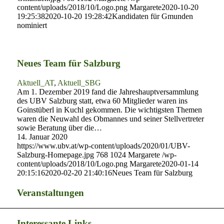
content/uploads/2018/10/Logo.png
Margarete
2020-10-20
19:25:38
2020-10-20 19:28:42
Kandidaten für Gmunden
nominiert
Neues Team für Salzburg
Aktuell_AT
,
Aktuell_SBG
Am 1. Dezember 2019 fand die Jahreshauptversammlung
des UBV Salzburg statt, etwa 60 Mitglieder waren ins
Goinstüberl in Kuchl gekommen. Die wichtigsten Themen
waren die Neuwahl des Obmannes und seiner Stellvertreter
sowie Beratung über die…
14. Januar 2020
https://www.ubv.at/wp-content/uploads/2020/01/UBV-
Salzburg-Homepage.jpg
768
1024
Margarete
/wp-
content/uploads/2018/10/Logo.png
Margarete
2020-01-14
20:15:16
2020-02-20 21:40:16
Neues Team für Salzburg
Veranstaltungen
Interessante Links