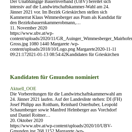
Der Unabhängige Bauernverband (UBV) bereitet sich
intensiv auf die Landwirtschaftskammer-Wahl am 24.
Jänner 2021 vor. Im Bezirk Grieskirchen stellen sich
Kammerrat Klaus Wimmesberger aus Pram als Kandidat für
den Bezirksbauernkammerobmann,…
11. November 2020
https://www.ubv.at/wp-
content/uploads/2020/11/GR_Auinger_Wimmesberger_Mairhofer
Gross.jpg
1080
1440
Margarete
/wp-
content/uploads/2018/10/Logo.png
Margarete
2020-11-11
09:21:17
2021-01-13 08:54:42
Kandidaten für Grieskirchen
Kandidaten für Gmunden nominiert
Aktuell_OOE
Die Vorbereitungen für die Landwirtschaftskammerwahl am
24. Jänner 2021 laufen. Auf der Landesliste stehen: DI (FH)
Josef Philipp aus Roitham, Reinhard Osterhuber, Leopold
Schaumberger sowie Manfred Helmberger aus Vorchdorf
und Daniel Roitner…
20. Oktober 2020
https://www.ubv.at/wp-content/uploads/2020/10/UBV-
Gmunden.jpg
768
1152
Margarete
/wp-