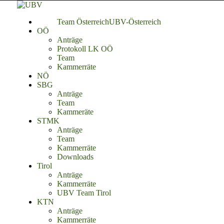
Team Österreich
UBV-Österreich
OÖ
Anträge
Protokoll LK OÖ
Team
Kammerräte
NÖ
SBG
Anträge
Team
Kammeräte
STMK
Anträge
Team
Kammerräte
Downloads
Tirol
Anträge
Kammerräte
UBV Team Tirol
KTN
Anträge
Kammerräte