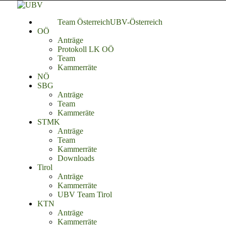
Team Österreich
UBV-Österreich
OÖ
Anträge
Protokoll LK OÖ
Team
Kammerräte
NÖ
SBG
Anträge
Team
Kammeräte
STMK
Anträge
Team
Kammerräte
Downloads
Tirol
Anträge
Kammerräte
UBV Team Tirol
KTN
Anträge
Kammerräte