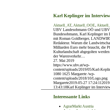
Karl Keplinger im Intervie
Aktuell_AT
,
Aktuell_OOE
,
Aktuel
UBV Landesobmann OÖ und UBV
Bundesobmann, Karl Keplinger im I
mit Roman Goldberger, LANDWI
Redakteur. Warum die Landwirtscha
Milliarden Euro mehr braucht, die P
Kulturlandschaft abgegolten werde
der Warenverkehr…
27. Mai 2019
https://www.ubv.at/wp-
content/uploads/2019/05/Karl-Kepli
1080
1625
Margarete
/wp-
content/uploads/2018/10/Logo.png
Margarete
2019-05-27 17:24:11
2019
13:43:18
Karl Keplinger im Intervie
Interessante Links
AgrarMarkt Austria