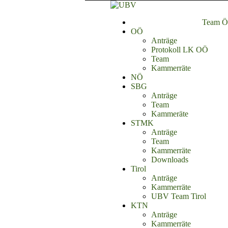
Team Ös
OÖ
Anträge
Protokoll LK OÖ
Team
Kammerräte
NÖ
SBG
Anträge
Team
Kammeräte
STMK
Anträge
Team
Kammerräte
Downloads
Tirol
Anträge
Kammerräte
UBV Team Tirol
KTN
Anträge
Kammerräte