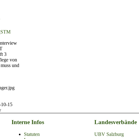
w
l_STM
nterview
RT
ft 3
flege von
n muss und
nger.jpg
-10-15
w
Interne Infos
Landesverbände
Statuten
UBV Salzburg