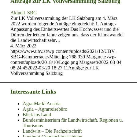
Anträge zur LK Vollversammlung Salzburg
Aktuell_SBG
Zur LK Vollversammlung der LK Salzburg am 4. März
2022 wurden folgende Anträge eingereicht: 1. Antrag -
Anpassung des Einheitswertes Das Hochwasser und die
Dürren der letzten Jahre zeigen uns, dass der Klimawandel
die Landwirtschaft sehr…
4. März 2022
https://www.ubv.at/wp-content/uploads/2021/12/UBV-
SBG-Kammerraete-Mittel.jpg
768
939
Margarete
/wp-
content/uploads/2018/10/Logo.png
Margarete
2022-03-04
08:24:45
2022-03-20 18:27:11
Anträge zur LK
Vollversammlung Salzburg
Interessante Links
AgrarMarkt Austria
Agria – Agrarreisebüro
Blick ins Land
Bundesministerium für Landwirtschaft, Regionen u.
Tourismus
Landwirt – Die Fachzeitschrift
Landwirt Gebrauchtmaschinen