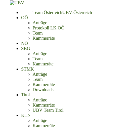
Team Österreich
UBV-Österreich
OÖ
Anträge
Protokoll LK OÖ
Team
Kammerräte
NÖ
SBG
Anträge
Team
Kammeräte
STMK
Anträge
Team
Kammerräte
Downloads
Tirol
Anträge
Kammerräte
UBV Team Tirol
KTN
Anträge
Kammerräte