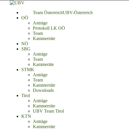
Team Österreich
UBV-Österreich
OÖ
Anträge
Protokoll LK OÖ
Team
Kammerräte
NÖ
SBG
Anträge
Team
Kammeräte
STMK
Anträge
Team
Kammerräte
Downloads
Tirol
Anträge
Kammerräte
UBV Team Tirol
KTN
Anträge
Kammerräte