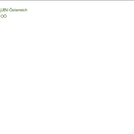
UBV-Österreich
h
OÖ