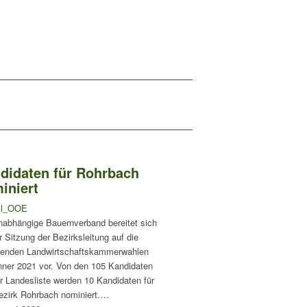
didaten für Rohrbach
iniert
ll_OOE
nabhängige Bauernverband bereitet sich
r Sitzung der Bezirksleitung auf die
nden Landwirtschaftskammerwahlen
nner 2021 vor. Von den 105 Kandidaten
r Landesliste werden 10 Kandidaten für
ezirk Rohrbach nominiert.…