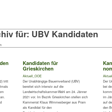
hiv für: UBV Kandidaten
n
 den
Kandidaten für
Kan
Grieskirchen
nom
Aktuell_OOE
Aktue
 tritt
Der Unabhängige Bauernverband (UBV)
Der U
stmals
bereitet sich intensiv auf die
bei de
nem
Landwirtschaftskammer-Wahl am 24. Jänner
komme
 an.
2021 vor. Im Bezirk Grieskirchen stellen sich
im Jä
nd
Kammerrat Klaus Wimmesberger aus Pram
auf de
als Kandidat für den
den B