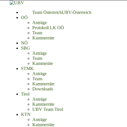
Team Österreich
UBV-Österreich
OÖ
Anträge
Protokoll LK OÖ
Team
Kammerräte
NÖ
SBG
Anträge
Team
Kammeräte
STMK
Anträge
Team
Kammerräte
Downloads
Tirol
Anträge
Kammerräte
UBV Team Tirol
KTN
Anträge
Kammerräte