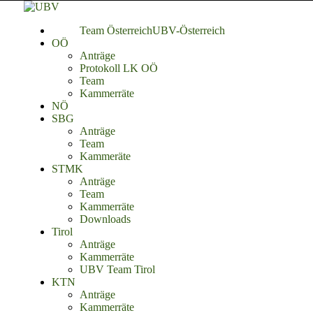
Team Österreich
UBV-Österreich
OÖ
Anträge
Protokoll LK OÖ
Team
Kammerräte
NÖ
SBG
Anträge
Team
Kammeräte
STMK
Anträge
Team
Kammerräte
Downloads
Tirol
Anträge
Kammerräte
UBV Team Tirol
KTN
Anträge
Kammerräte