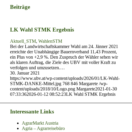
Beiträge
LK Wahl STMK Ergebnis
Aktuell_STM
,
WahlenSTM
Bei der Landwirtschaftskammer Wahl am 24. Jänner 2021
erreichte der Unabhängige Bauernverband 11,43 Prozent,
ein Plus von +2,9 %. Den Zuspruch der Wähler sehen wir
als klaren Auftrag, die Ziele des UBV mit voller Kraft zu
verfolgen und umzusetzen.…
30. Januar 2021
https://www.ubv.at/wp-content/uploads/2026/01/LK-Wahl-
STMK-DANKE-Mittel.jpg
768
846
Margarete
/wp-
content/uploads/2018/10/Logo.png
Margarete
2021-01-30
07:33:36
2026-01-12 08:52:23
LK Wahl STMK Ergebnis
Interessante Links
AgrarMarkt Austria
Agria – Agrarreisebüro