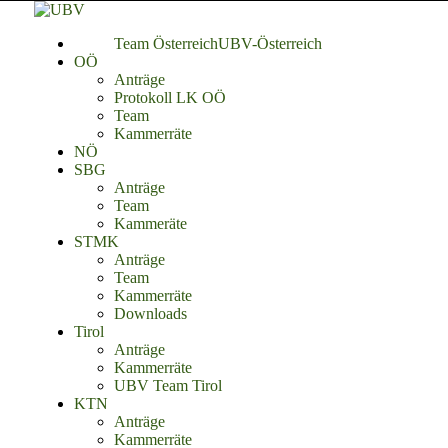
Team Österreich
UBV-Österreich
OÖ
Anträge
Protokoll LK OÖ
Team
Kammerräte
NÖ
SBG
Anträge
Team
Kammeräte
STMK
Anträge
Team
Kammerräte
Downloads
Tirol
Anträge
Kammerräte
UBV Team Tirol
KTN
Anträge
Kammerräte