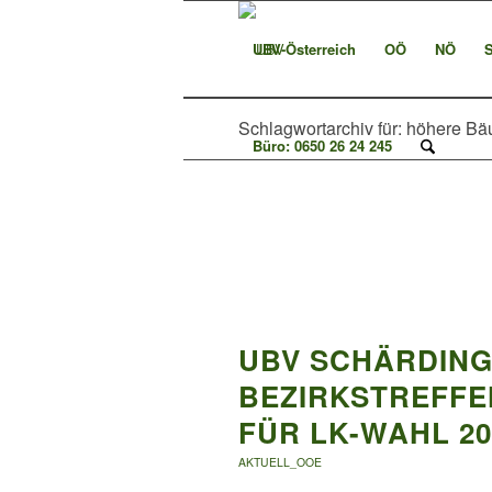
UBV-Österreich
OÖ
NÖ
Schlagwortarchiv für: höhere B
Büro: 0650 26 24 245
UBV SCHÄRDIN
BEZIRKSTREFFE
FÜR LK-WAHL 20
AKTUELL_OOE