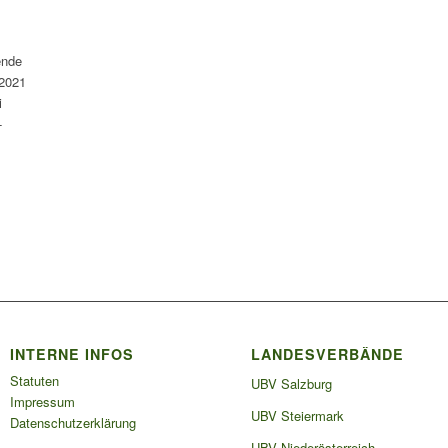
ende
 2021
i
-
INTERNE INFOS
LANDESVERBÄNDE
Statuten
UBV Salzburg
Impressum
UBV Steiermark
Datenschutzerklärung
UBV Niederösterreich