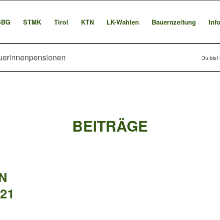
SBG
STMK
Tirol
KTN
LK-Wahlen
Bauernzeitung
Inf
äuerinnenpensionen
Du bist 
BEITRÄGE
G
N
21