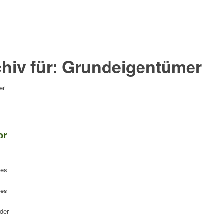
hiv für: Grundeigentümer
er
or
des
zes
 der