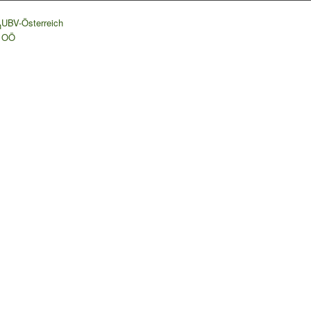
UBV-Österreich
h
OÖ