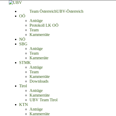
Team Österreich
UBV-Österreich
OÖ
Anträge
Protokoll LK OÖ
Team
Kammerräte
NÖ
SBG
Anträge
Team
Kammeräte
STMK
Anträge
Team
Kammerräte
Downloads
Tirol
Anträge
Kammerräte
UBV Team Tirol
KTN
Anträge
Kammerräte