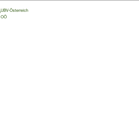
UBV-Österreich
h
OÖ