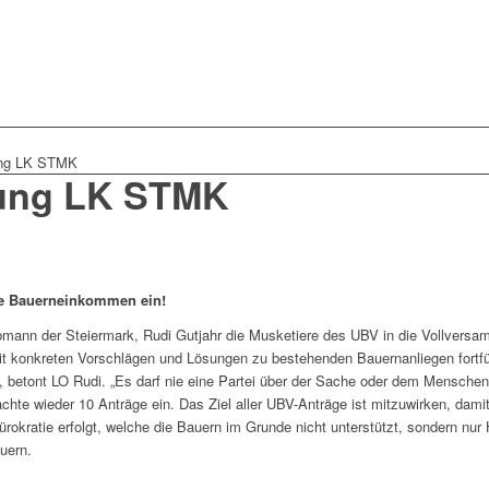
ung LK STMK
ung LK STMK
ere Bauerneinkommen ein!
mann der Steiermark, Rudi Gutjahr die Musketiere des UBV in die Vollversam
mit konkreten Vorschlägen und Lösungen zu bestehenden Bauernanliegen fortf
, betont LO Rudi. „Es darf nie eine Partei über der Sache oder dem Menschen 
chte wieder 10 Anträge ein. Das Ziel aller UBV-Anträge ist mitzuwirken, da
ürokratie erfolgt, welche die Bauern im Grunde nicht unterstützt, sondern nur
auern.