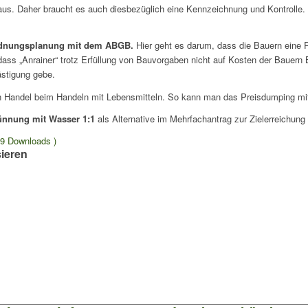
n aus. Daher braucht es auch diesbezüglich eine Kennzeichnung und Kontroll
dnungsplanung mit dem ABGB.
Hier geht es darum, dass die Bauern eine 
ss „Anrainer“ trotz Erfüllung von Bauvorgaben nicht auf Kosten der Bauern 
ästigung gebe.
n Handel beim Handeln mit Lebensmitteln. So kann man das Preisdumping mit 
ünnung mit Wasser 1:1
als Alternative im Mehrfachantrag zur Zielerreichung de
9 Downloads )
sieren