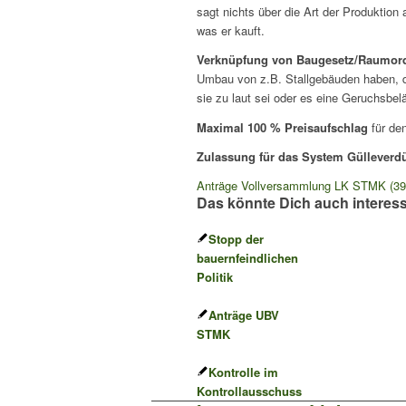
sagt nichts über die Art der Produktio
was er kauft.
Verknüpfung von Baugesetz/Raumor
Umbau von z.B. Stallgebäuden haben, da
sie zu laut sei oder es eine Geruchsbel
Maximal 100 % Preisaufschlag
für de
Zulassung für das System Gülleverd
Anträge Vollversammlung LK STMK (39
Das könnte Dich auch interes
Stopp der
bauernfeindlichen
Politik
Anträge UBV
STMK
Kontrolle im
Kontrollausschuss