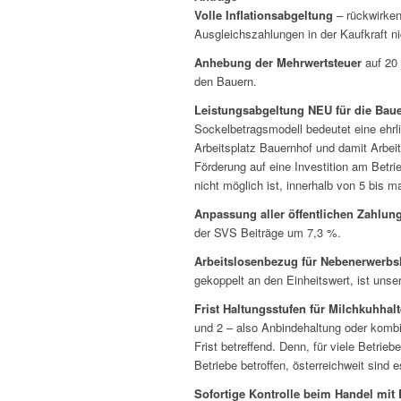
Volle Inflationsabgeltung
– rückwirkend
Ausgleichszahlungen in der Kaufkraft ni
Anhebung der Mehrwertsteuer
auf 20 
den Bauern.
Leistungsabgeltung NEU für die Bau
Sockelbetragsmodell bedeutet eine ehrli
Arbeitsplatz Bauernhof und damit Arbei
Förderung auf eine Investition am Betrie
nicht möglich ist, innerhalb von 5 bis m
Anpassung aller öffentlichen Zahlun
der SVS Beiträge um 7,3 %.
Arbeitslosenbezug für Nebenerwerbsl
gekoppelt an den Einheitswert, ist uns
Frist Haltungsstufen für Milchkuhhalt
und 2 – also Anbindehaltung oder kombi
Frist betreffend. Denn, für viele Betri
Betriebe betroffen, österreichweit sind 
Sofortige Kontrolle beim Handel mit