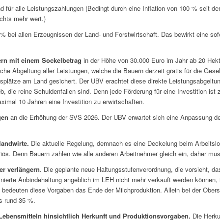
 für alle Leistungszahlungen (Bedingt durch eine Inflation von 100 % seit dem
chts mehr wert.)
% bei allen Erzeugnissen der Land- und Forstwirtschaft. Das bewirkt eine s
ern mit einem Sockelbetrag
in der Höhe von 30.000 Euro im Jahr ab 20 Hekt
che Abgeltung aller Leistungen, welche die Bauern derzeit gratis für die Gese
tsplätze am Land gesichert. Der UBV erachtet diese direkte Leistungsabgeltun
b, die reine Schuldenfallen sind. Denn jede Förderung für eine Investition ist
aximal 10 Jahren eine Investition zu erwirtschaften.
gen
an die Erhöhung der SVS 2026. Der UBV erwartet sich eine Anpassung der
andwirte.
Die aktuelle Regelung, demnach es eine Deckelung beim Arbeitslo
eriös. Denn Bauern zahlen wie alle anderen Arbeitnehmer gleich ein, daher m
er verlängern
. Die geplante neue Haltungsstufenverordnung, die vorsieht, d
nierte Anbindehaltung angeblich im LEH nicht mehr verkauft werden können, is
ebe bedeuten diese Vorgaben das Ende der Milchproduktion. Allein bei der Ober
es rund 35 %.
 Lebensmitteln hinsichtlich Herkunft und Produktionsvorgaben.
Die Herku