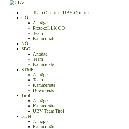
Team Österreich
UBV-Österreich
OÖ
Anträge
Protokoll LK OÖ
Team
Kammerräte
NÖ
SBG
Anträge
Team
Kammeräte
STMK
Anträge
Team
Kammerräte
Downloads
Tirol
Anträge
Kammerräte
UBV Team Tirol
KTN
Anträge
Kammerräte