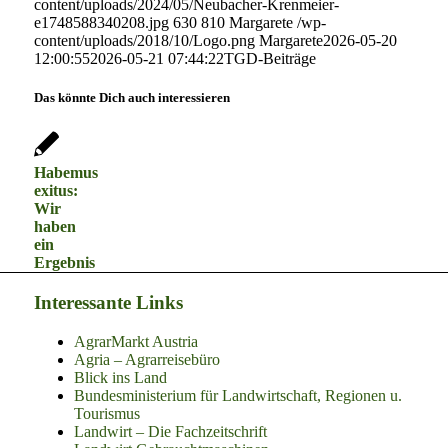
content/uploads/2024/05/Neubacher-Krenmeier-
e1748588340208.jpg
630
810
Margarete
/wp-
content/uploads/2018/10/Logo.png
Margarete
2026-05-20
12:00:55
2026-05-21 07:44:22
TGD-Beiträge
Das könnte Dich auch interessieren
Habemus
exitus:
Wir
haben
ein
Ergebnis
Interessante Links
AgrarMarkt Austria
Agria – Agrarreisebüro
Blick ins Land
Bundesministerium für Landwirtschaft, Regionen u.
Tourismus
Landwirt – Die Fachzeitschrift