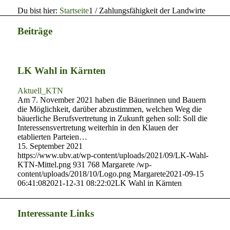
Du bist hier:
Startseite
1
/
Zahlungsfähigkeit der Landwirte
Beiträge
LK Wahl in Kärnten
Aktuell_KTN
Am 7. November 2021 haben die Bäuerinnen und Bauern
die Möglichkeit, darüber abzustimmen, welchen Weg die
bäuerliche Berufsvertretung in Zukunft gehen soll: Soll die
Interessensvertretung weiterhin in den Klauen der
etablierten Parteien…
15. September 2021
https://www.ubv.at/wp-content/uploads/2021/09/LK-Wahl-
KTN-Mittel.png
931
768
Margarete
/wp-
content/uploads/2018/10/Logo.png
Margarete
2021-09-15
06:41:08
2021-12-31 08:22:02
LK Wahl in Kärnten
Interessante Links