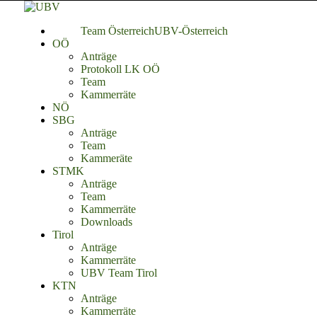
Team Österreich
UBV-Österreich
OÖ
Anträge
Protokoll LK OÖ
Team
Kammerräte
NÖ
SBG
Anträge
Team
Kammeräte
STMK
Anträge
Team
Kammerräte
Downloads
Tirol
Anträge
Kammerräte
UBV Team Tirol
KTN
Anträge
Kammerräte