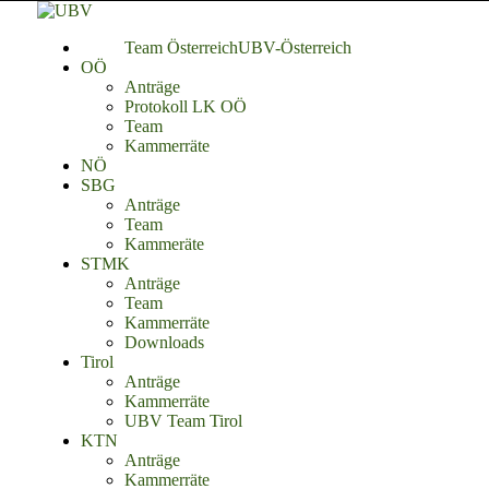
Team Österreich
UBV-Österreich
OÖ
Anträge
Protokoll LK OÖ
Team
Kammerräte
NÖ
SBG
Anträge
Team
Kammeräte
STMK
Anträge
Team
Kammerräte
Downloads
Tirol
Anträge
Kammerräte
UBV Team Tirol
KTN
Anträge
Kammerräte