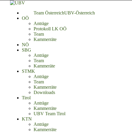
Team Österreich
UBV-Österreich
OÖ
Anträge
Protokoll LK OÖ
Team
Kammerräte
NÖ
SBG
Anträge
Team
Kammeräte
STMK
Anträge
Team
Kammerräte
Downloads
Tirol
Anträge
Kammerräte
UBV Team Tirol
KTN
Anträge
Kammerräte