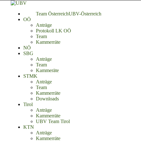
Team Österreich
UBV-Österreich
OÖ
Anträge
Protokoll LK OÖ
Team
Kammerräte
NÖ
SBG
Anträge
Team
Kammeräte
STMK
Anträge
Team
Kammerräte
Downloads
Tirol
Anträge
Kammerräte
UBV Team Tirol
KTN
Anträge
Kammerräte