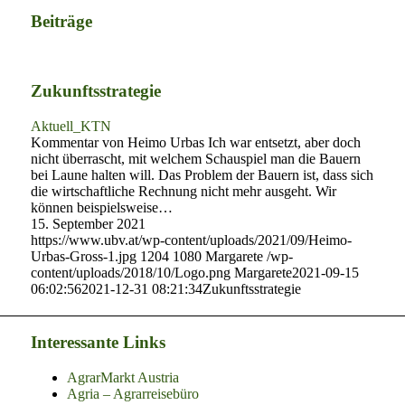
Beiträge
Zukunftsstrategie
Aktuell_KTN
Kommentar von Heimo Urbas Ich war entsetzt, aber doch
nicht überrascht, mit welchem Schauspiel man die Bauern
bei Laune halten will. Das Problem der Bauern ist, dass sich
die wirtschaftliche Rechnung nicht mehr ausgeht. Wir
können beispielsweise…
15. September 2021
https://www.ubv.at/wp-content/uploads/2021/09/Heimo-
Urbas-Gross-1.jpg
1204
1080
Margarete
/wp-
content/uploads/2018/10/Logo.png
Margarete
2021-09-15
06:02:56
2021-12-31 08:21:34
Zukunftsstrategie
Interessante Links
AgrarMarkt Austria
Agria – Agrarreisebüro