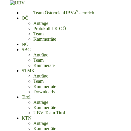
Team Österreich
UBV-Österreich
OÖ
Anträge
Protokoll LK OÖ
Team
Kammerräte
NÖ
SBG
Anträge
Team
Kammeräte
STMK
Anträge
Team
Kammerräte
Downloads
Tirol
Anträge
Kammerräte
UBV Team Tirol
KTN
Anträge
Kammerräte