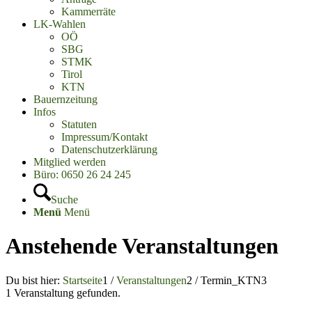
Kammerräte
LK-Wahlen
OÖ
SBG
STMK
Tirol
KTN
Bauernzeitung
Infos
Statuten
Impressum/Kontakt
Datenschutzerklärung
Mitglied werden
Büro: 0650 26 24 245
Suche
Menü
Menü
Anstehende Veranstaltungen
Du bist hier:
Startseite
1
/
Veranstaltungen
2
/
Termin_KTN
3
1 Veranstaltung gefunden.