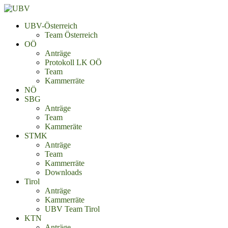
UBV-Österreich
Team Österreich
OÖ
Anträge
Protokoll LK OÖ
Team
Kammerräte
NÖ
SBG
Anträge
Team
Kammeräte
STMK
Anträge
Team
Kammerräte
Downloads
Tirol
Anträge
Kammerräte
UBV Team Tirol
KTN
Anträge