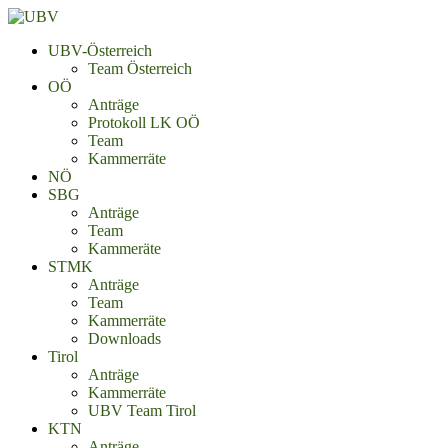
UBV-Österreich
Team Österreich
OÖ
Anträge
Protokoll LK OÖ
Team
Kammerräte
NÖ
SBG
Anträge
Team
Kammeräte
STMK
Anträge
Team
Kammerräte
Downloads
Tirol
Anträge
Kammerräte
UBV Team Tirol
KTN
Anträge