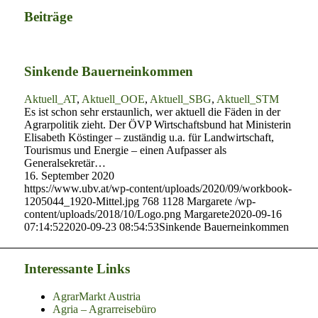
Beiträge
Sinkende Bauerneinkommen
Aktuell_AT
,
Aktuell_OOE
,
Aktuell_SBG
,
Aktuell_STM
Es ist schon sehr erstaunlich, wer aktuell die Fäden in der
Agrarpolitik zieht. Der ÖVP Wirtschaftsbund hat Ministerin
Elisabeth Köstinger – zuständig u.a. für Landwirtschaft,
Tourismus und Energie – einen Aufpasser als
Generalsekretär…
16. September 2020
https://www.ubv.at/wp-content/uploads/2020/09/workbook-
1205044_1920-Mittel.jpg
768
1128
Margarete
/wp-
content/uploads/2018/10/Logo.png
Margarete
2020-09-16
07:14:52
2020-09-23 08:54:53
Sinkende Bauerneinkommen
Interessante Links
AgrarMarkt Austria
Agria – Agrarreisebüro