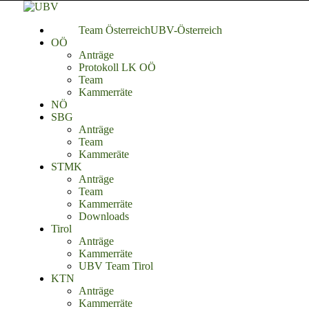
Team Österreich
UBV-Österreich
OÖ
Anträge
Protokoll LK OÖ
Team
Kammerräte
NÖ
SBG
Anträge
Team
Kammeräte
STMK
Anträge
Team
Kammerräte
Downloads
Tirol
Anträge
Kammerräte
UBV Team Tirol
KTN
Anträge
Kammerräte